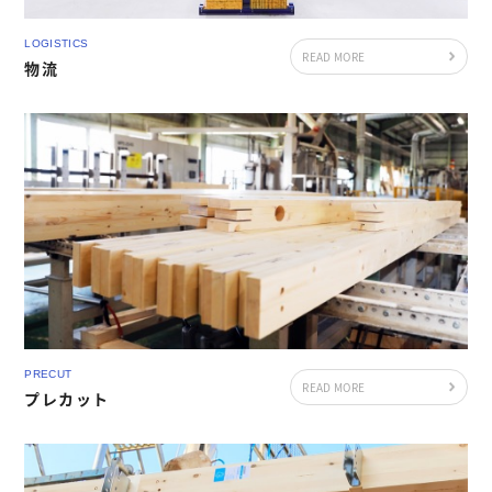
LOGISTICS
READ MORE
物流
PRECUT
READ MORE
プレカット