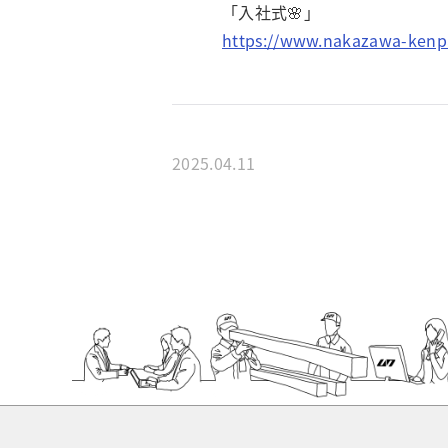
「入社式🌸」
https://www.nakazawa-kenpa
2025.04.11